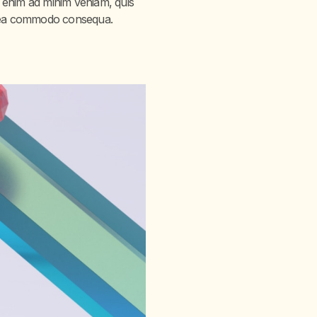
t enim ad minim veniam, quis
 ex ea commodo consequa.