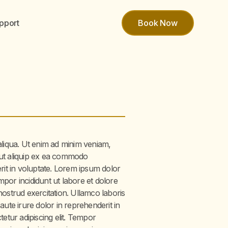
pport
Book Now
aliqua. Ut enim ad minim veniam,
i ut aliquip ex ea commodo
rit in voluptate. Lorem ipsum dolor
empor incididunt ut labore et dolore
ostrud exercitation. Ullamco laboris
ute irure dolor in reprehenderit in
etur adipiscing elit. Tempor